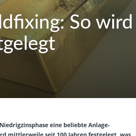
dfixing: So wird
tgelegt
Niedrigzinsphase eine beliebte Anlage-
rd mittlerweile seit 100 Jahren festgelegt, was