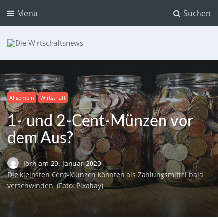
Menü
Suchen
Die Wirtschaftsnews
Dein Ratgeber für Aktien und Kryptowährungen
Allgemein
Wirtschaft
1- und 2-Cent-Münzen vor
dem Aus?
Jörn
am
29. Januar 2020
Die kleinsten Cent-Münzen könnten als Zahlungsmittel bald
verschwinden. (Foto: Pixabay)