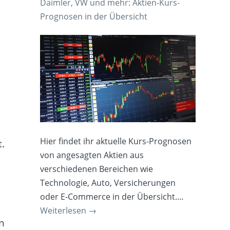
Daimler, VW und mehr: Aktien-Kurs-
Prognosen in der Übersicht
Hier findet ihr aktuelle Kurs-Prognosen
.
von angesagten Aktien aus
verschiedenen Bereichen wie
Technologie, Auto, Versicherungen
oder E-Commerce in der Übersicht.…
Weiterlesen
→
n