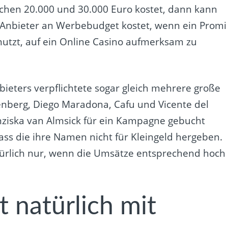
chen 20.000 und 30.000 Euro kostet, dann kann
 Anbieter an Werbebudget kostet, wenn ein Promi
utzt, auf ein Online Casino aufmerksam zu
eters verpflichtete sogar gleich mehrere große
enberg, Diego Maradona, Cafu und Vicente del
iska van Almsick für ein Kampagne gebucht
ass die ihre Namen nicht für Kleingeld hergeben.
ürlich nur, wenn die Umsätze entsprechend hoch
t natürlich mit