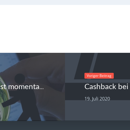
Voriger Beitrag
Geld anlegen im Jahr 2020: Was ist momentan die beste Anlage?
19. Juli 2020