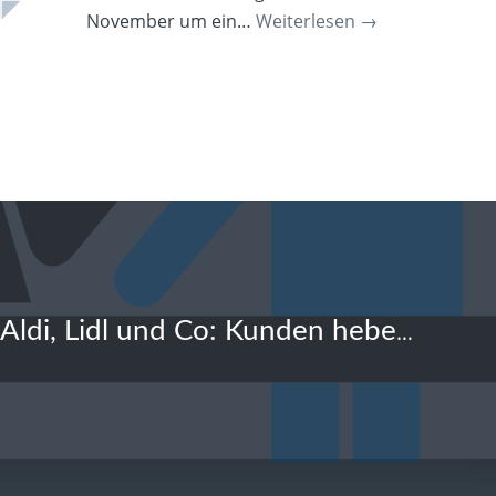
November um ein…
Weiterlesen
→
Cashback bei Aldi, Lidl und Co: Kunden heben Bargeld öfter im Supermarkt ab