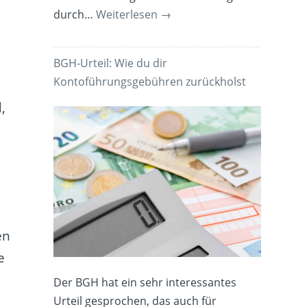
durch…
Weiterlesen
→
BGH-Urteil: Wie du dir
Kontoführungsgebühren zurückholst
,
en
e
Der BGH hat ein sehr interessantes
Urteil gesprochen, das auch für