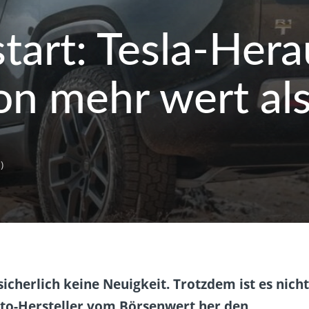
art: Tesla-Hera
hon mehr wert a
)
icherlich keine Neuigkeit. Trotzdem ist es nich
uto-Hersteller vom Börsenwert her den