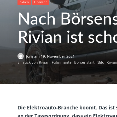
Aktien
Finanzen
Nach Börsenst
Rivian ist sc
Jörn
am
19. November 2021
E-Truck von Rivian: Fulminanter Börsenstart. (Bild: Rivian
Die Elektroauto-Branche boomt. Das ist s
an der Tagesordnung, dass ein Elektroa