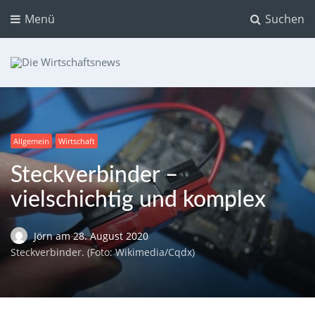
Menü
Suchen
Die Wirtschaftsnews
Dein Ratgeber für Aktien und Kryptowährungen
Allgemein
Wirtschaft
Steckverbinder –
vielschichtig und komplex
Jörn
am
28. August 2020
Steckverbinder. (Foto: Wikimedia/Cqdx)