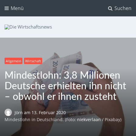
Menü
Suchen
Die Wirtschaftsnews
Dein Ratgeber für Aktien und Kryptowährungen
Allgemein
Wirtschaft
Mindestlohn: 3,8 Millionen
Deutsche erhielten ihn nicht
– obwohl er ihnen zusteht
Jörn
am
13. Februar 2020
Mindestlohn in Deutschland. (Foto:
niekverlaan
/ Pixabay)