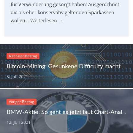
für Verwunderung gesorgt haben: Ausgerechnet
die als eher konservativ geltenden Sparkassen
wollen…
Weiterlesen
→
Nächster Beitrag
Bitcoin-Mining: Gesunkene Difficulty macht Schürfen profitabler
5. Juli 2021
Voriger Beitrag
BMW-Aktie: So geht es jetzt laut Chart-Analyse weiter
12. Juli 2021