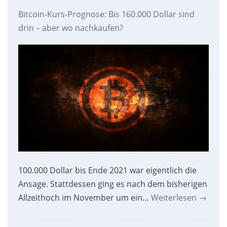
Bitcoin-Kurs-Prognose: Bis 160.000 Dollar sind
drin – aber wo nachkaufen?
100.000 Dollar bis Ende 2021 war eigentlich die
Ansage. Stattdessen ging es nach dem bisherigen
Allzeithoch im November um ein…
Weiterlesen
→