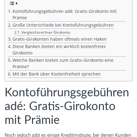
Kontoführungsgebühren adé: Gratis-Girokonto mit
Prämie
Große Unterschiede bei Kontoführungsgebühren
Vergleichsrechner Girokonto
Gratis-Girokonten haben oftmals einen Haken
Diese Banken bieten ein wirklich kostenfreies
Girokonto
Welche Banken bieten zum Gratis-Girokonto eine
Prämie?
Mit der Bank über Kostenfreiheit sprechen
Kontoführungsgebühren
adé: Gratis-Girokonto
mit Prämie
Noch jedoch gibt es einige Kreditinstitute, bei denen Kunden