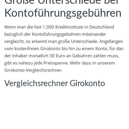
Große Unterschiede bei
Kontoführungsgebühren
Wenn man die fast 1.000 Kreditinstitute in Deutschland
bezüglich der Kontoführungsgebühren miteinander
vergleicht, so erkennt man große Unterschiede. Angefangen
vom kostenfreien Girokonto bis hin zu einem Konto, für das
der Inhaber monatlich 30 Euro an Gebühren zahlen muss,
gibt es nahezu jede Preisspanne. Mehr dazu in unserem
Girokonto-Vergleichsrechner.
Vergleichsrechner Girokonto