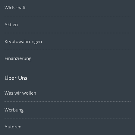
Wirtschaft
Aktien
Kryptowährungen
Finanzierung
Über Uns
Was wir wollen
Werbung
Autoren