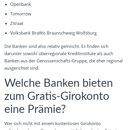
Openbank
Tomorrow
Zitraat
Volksbank BraWo Braunschweig Wolfsburg
Die Banken sind also relativ gemischt. Es finden sich
darunter sowohl überregionale Kreditinstitute als auch
Banken aus der Genossenschafts-Gruppe, die eher regional
ausgerichtet sind.
Welche Banken bieten
zum Gratis-Girokonto
eine Prämie?
Wer sich nicht mit einem kostenlosen Girokonto