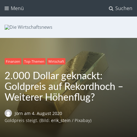
Menü
Suchen
Die Wirtschaftsnews
Dein Ratgeber für Aktien und Kryptowährungen
Finanzen
Top-Themen
Wirtschaft
2.000 Dollar geknackt:
Goldpreis auf Rekordhoch –
Weiterer Höhenflug?
Jörn
am
4. August 2020
Goldpreis steigt. (Bild:
erik_stein
/ Pixabay)