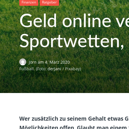
Finanzen
Ratgeber
Geld online v
Sportwetten, 
Jörn
am
4. März 2020
Fußball. (Foto:
derJani
/ Pixabay)
Wer zusätzlich zu seinem Gehalt etwas G
Möglichkeiten offen. Glaubt man einem S