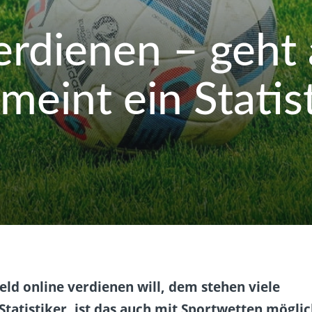
erdienen – geht
meint ein Statis
eld online verdienen will, dem stehen viele
tatistiker, ist das auch mit Sportwetten möglic