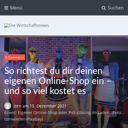
Menü
Suchen
Die Wirtschaftsnews
Dein Ratgeber für Aktien und Kryptowährungen
E-Commerce
So richtest du dir deinen
eigenen Online-Shop ein –
und so viel kostet es
Jörn
am
15. Dezember 2021
Ecwid: Eigener Online-Shop oder PoS-Lösung im Laden. (Foto:
tomwieden/Pixabay)