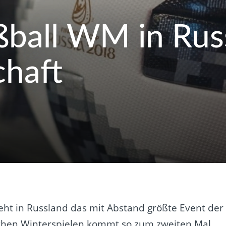
ußball WM in Ru
chaft
eht in Russland das mit Abstand größte Event der
chen Winterspielen kommt so zum zweiten Mal