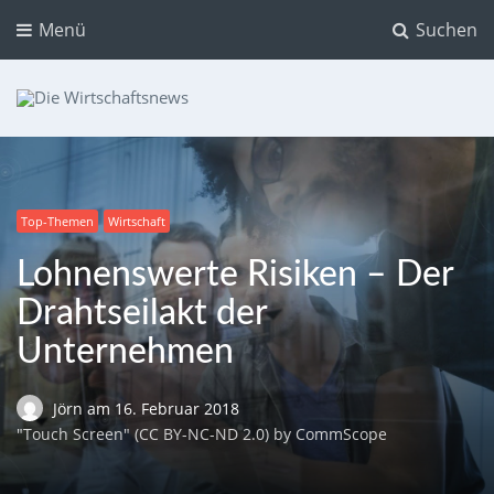
Menü
Suchen
Die Wirtschaftsnews
Dein Ratgeber für Aktien und Kryptowährungen
Top-Themen
Wirtschaft
Lohnenswerte Risiken – Der
Drahtseilakt der
Unternehmen
Jörn
am
16. Februar 2018
"Touch Screen" (CC BY-NC-ND 2.0) by CommScope