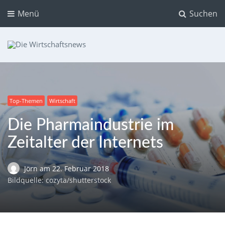
Menü
Suchen
Die Wirtschaftsnews
Dein Ratgeber für Aktien und Kryptowährungen
Top-Themen
Wirtschaft
Die Pharmaindustrie im
Zeitalter der Internets
Jörn
am
22. Februar 2018
Bildquelle: cozyta/shutterstock