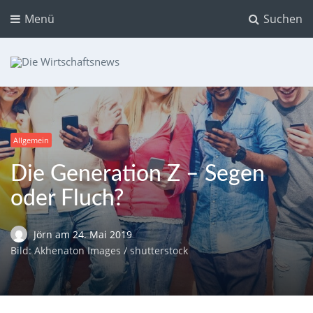
Menü
Suchen
Die Wirtschaftsnews
Dein Ratgeber für Aktien und Kryptowährungen
Allgemein
Die Generation Z – Segen
oder Fluch?
Jörn
am
24. Mai 2019
Bild: Akhenaton Images / shutterstock