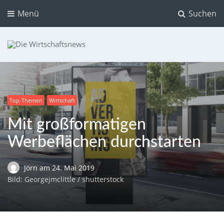
Menü
Suchen
Die Wirtschaftsnews
Dein Ratgeber für Aktien und Kryptowährungen
Top-Themen
Wirtschaft
Mit großformatigen
Werbeflächen durchstarten
Jörn
am
24. Mai 2019
Bild: Georgejmclittle / shutterstock