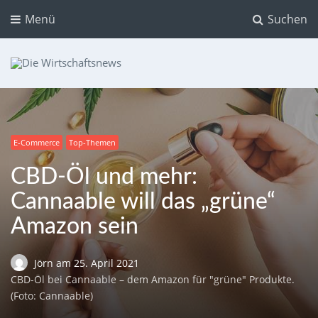
Menü
Suchen
Die Wirtschaftsnews
Dein Ratgeber für Aktien und Kryptowährungen
E-Commerce
Top-Themen
CBD-Öl und mehr:
Cannaable will das „grüne“
Amazon sein
Jörn
am
25. April 2021
CBD-Öl bei Cannaable – dem Amazon für "grüne" Produkte.
(Foto: Cannaable)