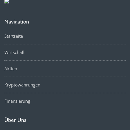
Navigation
Startseite
Wirtschaft
Aktien
Kryptowährungen
Finanzierung
Über Uns