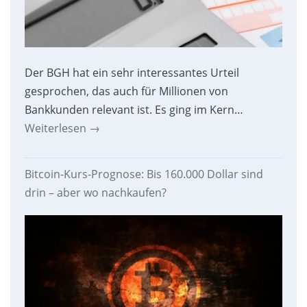
Der BGH hat ein sehr interessantes Urteil
gesprochen, das auch für Millionen von
Bankkunden relevant ist. Es ging im Kern…
Weiterlesen
→
Bitcoin-Kurs-Prognose: Bis 160.000 Dollar sind
drin – aber wo nachkaufen?