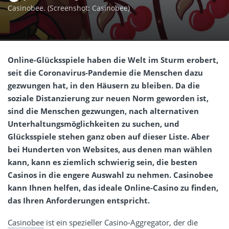
Casinobee. (Screenshot: Casinobee)
Online-Glücksspiele haben die Welt im Sturm erobert,
seit die Coronavirus-Pandemie die Menschen dazu
gezwungen hat, in den Häusern zu bleiben. Da die
soziale Distanzierung zur neuen Norm geworden ist,
sind die Menschen gezwungen, nach alternativen
Unterhaltungsmöglichkeiten zu suchen, und
Glücksspiele stehen ganz oben auf dieser Liste. Aber
bei Hunderten von Websites, aus denen man wählen
kann, kann es ziemlich schwierig sein, die besten
Casinos in die engere Auswahl zu nehmen. Casinobee
kann Ihnen helfen, das ideale Online-Casino zu finden,
das Ihren Anforderungen entspricht.
Casinobee
ist ein spezieller Casino-Aggregator, der die