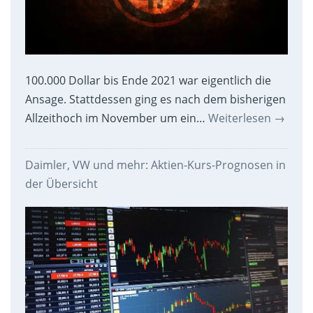
100.000 Dollar bis Ende 2021 war eigentlich die
Ansage. Stattdessen ging es nach dem bisherigen
Allzeithoch im November um ein…
Weiterlesen
→
Daimler, VW und mehr: Aktien-Kurs-Prognosen in
der Übersicht