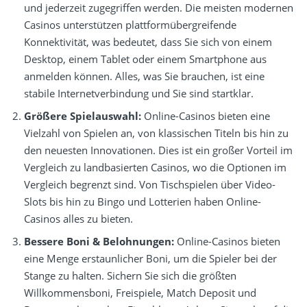
und jederzeit zugegriffen werden. Die meisten modernen
Casinos unterstützen plattformübergreifende
Konnektivität, was bedeutet, dass Sie sich von einem
Desktop, einem Tablet oder einem Smartphone aus
anmelden können. Alles, was Sie brauchen, ist eine
stabile Internetverbindung und Sie sind startklar.
Größere Spielauswahl:
Online-Casinos bieten eine
Vielzahl von Spielen an, von klassischen Titeln bis hin zu
den neuesten Innovationen. Dies ist ein großer Vorteil im
Vergleich zu landbasierten Casinos, wo die Optionen im
Vergleich begrenzt sind. Von Tischspielen über Video-
Slots bis hin zu Bingo und Lotterien haben Online-
Casinos alles zu bieten.
Bessere Boni & Belohnungen:
Online-Casinos bieten
eine Menge erstaunlicher Boni, um die Spieler bei der
Stange zu halten. Sichern Sie sich die größten
Willkommensboni, Freispiele, Match Deposit und