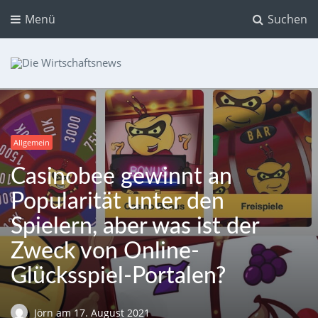
Menü
Suchen
Die Wirtschaftsnews
Dein Ratgeber für Aktien und Kryptowährungen
Allgemein
Casinobee gewinnt an
Popularität unter den
Spielern, aber was ist der
Zweck von Online-
Glücksspiel-Portalen?
Jörn
am
17. August 2021