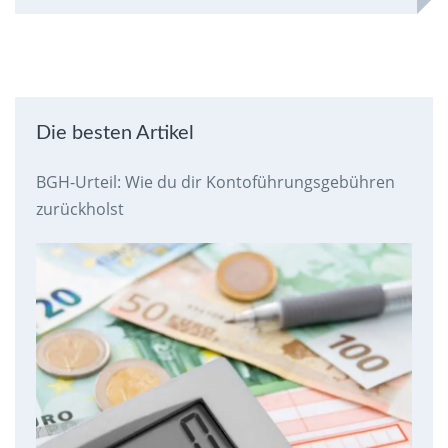
Die besten Artikel
BGH-Urteil: Wie du dir Kontoführungsgebühren
zurückholst