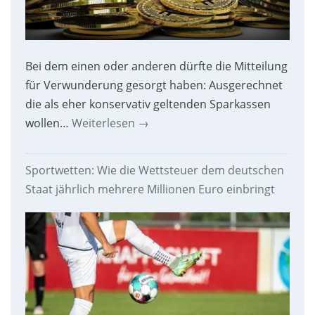
Bei dem einen oder anderen dürfte die Mitteilung
für Verwunderung gesorgt haben: Ausgerechnet
die als eher konservativ geltenden Sparkassen
wollen…
Weiterlesen
→
Sportwetten: Wie die Wettsteuer dem deutschen
Staat jährlich mehrere Millionen Euro einbringt