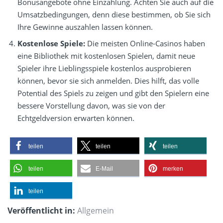
Bonusangebote ohne Einzahlung. Achten Sie auch auf die
Umsatzbedingungen, denn diese bestimmen, ob Sie sich
Ihre Gewinne auszahlen lassen können.
Kostenlose Spiele:
Die meisten Online-Casinos haben
eine Bibliothek mit kostenlosen Spielen, damit neue
Spieler ihre Lieblingsspiele kostenlos ausprobieren
können, bevor sie sich anmelden. Dies hilft, das volle
Potential des Spiels zu zeigen und gibt den Spielern eine
bessere Vorstellung davon, was sie von der
Echtgeldversion erwarten können.
teilen
teilen
teilen
teilen
E-Mail
merken
teilen
Veröffentlicht in:
Allgemein