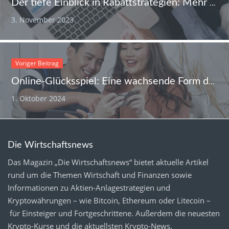
Der tiefe Einblick in Rabattstrategien: Mehr als nur Prozentsätze
3. November 2023
Voriger Beitrag
Online-Glücksspiel: Eine wachsende Form der digitalen Unterhaltung
1. Oktober 2024
Die Wirtschaftsnews
Das Magazin „Die Wirtschaftsnews“ bietet aktuelle Artikel
rund um die Themen Wirtschaft und Finanzen sowie
Informationen zu Aktien-Anlagestrategien und
Kryptowährungen – wie Bitcoin, Ethereum oder Litecoin –
für Einsteiger und Fortgeschrittene. Außerdem die neuesten
Krypto-Kurse
und die aktuellsten
Krypto-News
.