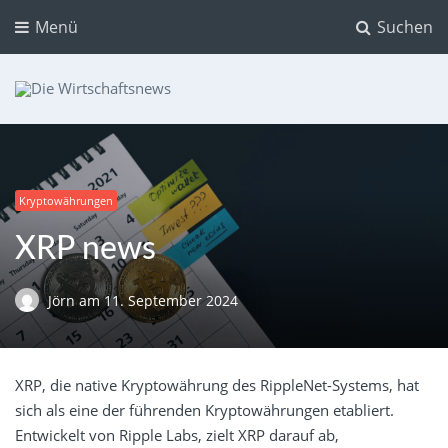
Menü
Suchen
Die Wirtschaftsnews
Dein Ratgeber für Aktien und Kryptowährungen
Kryptowährungen
XRP news
Jörn
am
11. September 2024
XRP, die native Kryptowährung des RippleNet-Systems, hat
sich als eine der führenden Kryptowährungen etabliert.
Entwickelt von Ripple Labs, zielt XRP darauf ab,