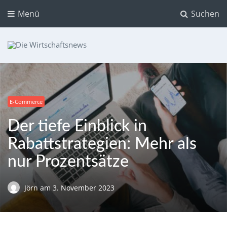
Menü
Suchen
Die Wirtschaftsnews
Dein Ratgeber für Aktien und Kryptowährungen
E-Commerce
Der tiefe Einblick in
Rabattstrategien: Mehr als
nur Prozentsätze
Jörn
am
3. November 2023