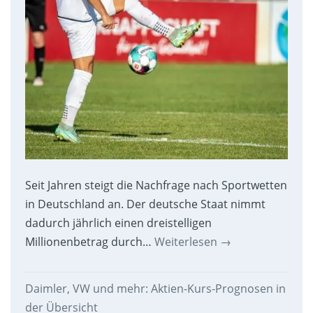
Seit Jahren steigt die Nachfrage nach Sportwetten
in Deutschland an. Der deutsche Staat nimmt
dadurch jährlich einen dreistelligen
Millionenbetrag durch…
Weiterlesen
→
Daimler, VW und mehr: Aktien-Kurs-Prognosen in
der Übersicht