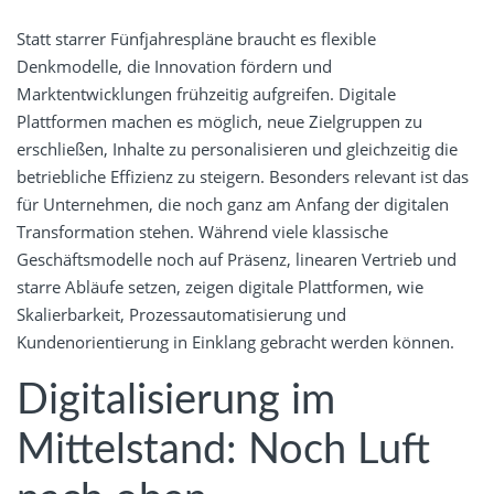
Statt starrer Fünfjahrespläne braucht es flexible
Denkmodelle, die Innovation fördern und
Marktentwicklungen frühzeitig aufgreifen. Digitale
Plattformen machen es möglich, neue Zielgruppen zu
erschließen, Inhalte zu personalisieren und gleichzeitig die
betriebliche Effizienz zu steigern. Besonders relevant ist das
für Unternehmen, die noch ganz am Anfang der digitalen
Transformation stehen. Während viele klassische
Geschäftsmodelle noch auf Präsenz, linearen Vertrieb und
starre Abläufe setzen, zeigen digitale Plattformen, wie
Skalierbarkeit, Prozessautomatisierung und
Kundenorientierung in Einklang gebracht werden können.
Digitalisierung im
Mittelstand: Noch Luft