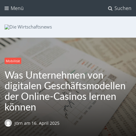
Menü
Suchen
Die Wirtschaftsnews
Dein Ratgeber für Aktien und Kryptowährungen
Mobilität
Was Unternehmen von
digitalen Geschäftsmodellen
der Online-Casinos lernen
können
Jörn
am
16. April 2025