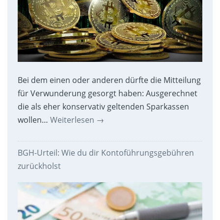
Bei dem einen oder anderen dürfte die Mitteilung
für Verwunderung gesorgt haben: Ausgerechnet
die als eher konservativ geltenden Sparkassen
wollen…
Weiterlesen
→
BGH-Urteil: Wie du dir Kontoführungsgebühren
zurückholst