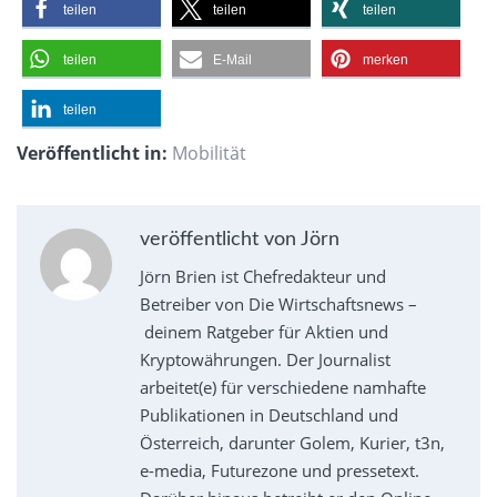
teilen
teilen
teilen
teilen
E-Mail
merken
teilen
Veröffentlicht in:
Mobilität
veröffentlicht von Jörn
Jörn Brien ist Chefredakteur und
Betreiber von Die Wirtschaftsnews –
deinem Ratgeber für Aktien und
Kryptowährungen. Der Journalist
arbeitet(e) für verschiedene namhafte
Publikationen in Deutschland und
Österreich, darunter Golem, Kurier, t3n,
e-media, Futurezone und pressetext.