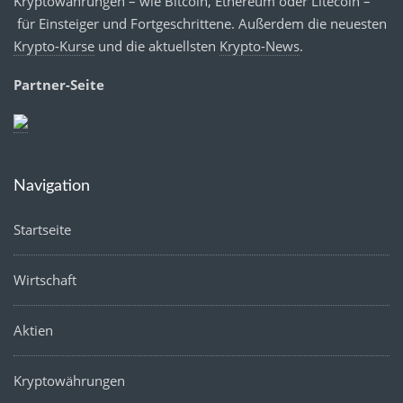
Kryptowährungen – wie Bitcoin, Ethereum oder Litecoin –
für Einsteiger und Fortgeschrittene. Außerdem die neuesten
Krypto-Kurse
und die aktuellsten
Krypto-News
.
Partner-Seite
Navigation
Startseite
Wirtschaft
Aktien
Kryptowährungen