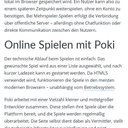
lokal im Browser gespeichert wird. Ein Nutzer kann also zu
einem späteren Zeitpunkt weiterspielen, ohne ein Konto zu
benötigen. Bei Mehrspieler-Spielen erfolgt die Verbindung
über öffentliche Server – allerdings ohne Chatfunktion oder
direkte Kommunikation zwischen den Nutzern.
Online Spielen mit Poki
Der technische Ablauf beim Spielen ist einfach: Das
gewünschte Spiel wird aus einer Liste ausgewählt, und nach
kurzer Ladezeit kann es gestartet werden. Da HTML5
verwendet wird, funktionieren die Spiele in den meisten
modernen Browsern – unabhängig vom
Betriebssystem
.
Poki arbeitet mit einer Vielzahl kleiner und mittelgroßer
Entwickler zusammen. Diese stellen ihre Spiele über die
Plattform bereit, und die Spiele werden regelmäßig
überarbeitet. Die Seite selbst dient dabei als Vermittler, stellt