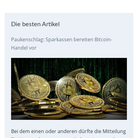
Die besten Artikel
Paukenschlag: Sparkassen bereiten Bitcoin-
Handel vor
Bei dem einen oder anderen dürfte die Mitteilung