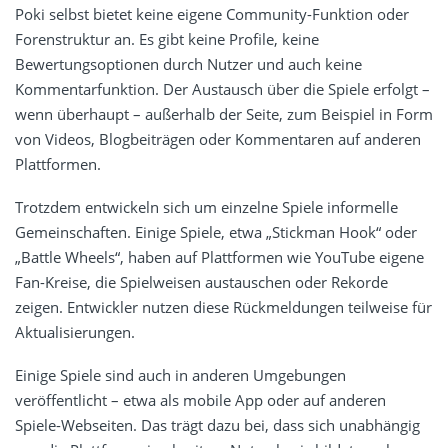
Poki selbst bietet keine eigene Community-Funktion oder
Forenstruktur an. Es gibt keine Profile, keine
Bewertungsoptionen durch Nutzer und auch keine
Kommentarfunktion. Der Austausch über die Spiele erfolgt –
wenn überhaupt – außerhalb der Seite, zum Beispiel in Form
von Videos, Blogbeiträgen oder Kommentaren auf anderen
Plattformen.
Trotzdem entwickeln sich um einzelne Spiele informelle
Gemeinschaften. Einige Spiele, etwa „Stickman Hook“ oder
„Battle Wheels“, haben auf Plattformen wie YouTube eigene
Fan-Kreise, die Spielweisen austauschen oder Rekorde
zeigen. Entwickler nutzen diese Rückmeldungen teilweise für
Aktualisierungen.
Einige Spiele sind auch in anderen Umgebungen
veröffentlicht – etwa als mobile App oder auf anderen
Spiele-Webseiten. Das trägt dazu bei, dass sich unabhängig