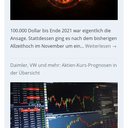
100.000 Dollar bis Ende 2021 war eigentlich die
Ansage. Stattdessen ging es nach dem bisherigen
Allzeithoch im November um ein…
Weiterlesen
→
Daimler, VW und mehr: Aktien-Kurs-Prognosen in
der Übersicht