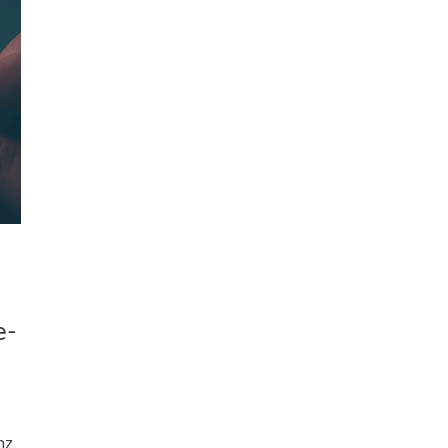
e-
nz