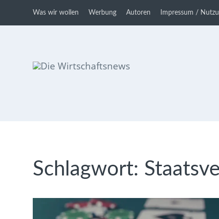
Was wir wollen
Werbung
Autoren
Impressum / Nutz
Die Wirtschaftsnews
Dein Ratgeber für Aktien und
Kryptowährungen
Schlagwort:
Staatsve