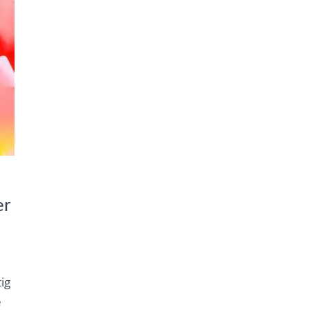
er
ig
e