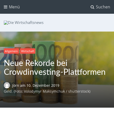
Menü
Suchen
Die Wirtschaftsnews
Dein Ratgeber für Aktien und Kryptowährungen
Allgemein
Wirtschaft
Neue Rekorde bei
Crowdinvesting-Plattformen
Jörn
am
10. Dezember 2019
Geld. (Foto: Volodymyr Maksymchuk / shutterstock)