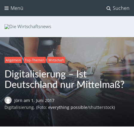
Menü
Suchen
Die Wirtschaftsnews
Dein Ratgeber für Aktien und Kryptowährungen
Allgemein
Top-Themen
Wirtschaft
Digitalisierung – Ist
Deutschland nur Mittelmaß?
Jörn
am
1. Juni 2017
Digitalisierung. (Foto:
everything possible
/shutterstock)