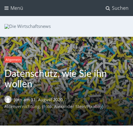
Menü
Suchen
Die Wirtschaftsnews
Dein Ratgeber für Aktien und Kryptowährungen
Allgemein
Datenschutz, wie Sie ihn
wollen
Jörn
am
31. August 2020
Aktenvernichtung. (Foto: Alexander Stein/Pixabay)