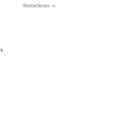
Weiterlesen
→
es