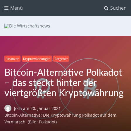
Menü
Suchen
Die Wirtschaftsnews
Dein Ratgeber für Aktien und Kryptowährungen
Finanzen
Kryptowährungen
Ratgeber
Bitcoin-Alternative Polkadot
– das steckt hinter der
viertgrößten Kryptowährung
Jörn
am
20. Januar 2021
Bitcoin-Alternative: Die Kryptowährung Polkadot auf dem
Vormarsch. (Bild: Polkadot)