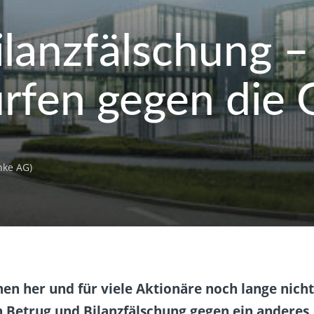
lanzfälschung – 
rfen gegen die
nke AG)
hen her und für viele Aktionäre noch lange nich
en Betrug und Bilanzfälschung gegen ein anderes