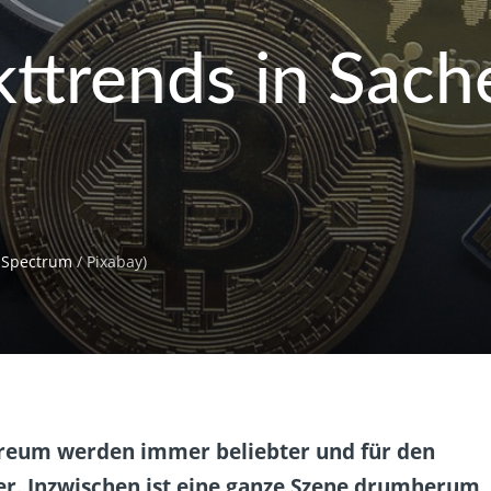
kttrends in Sach
dSpectrum
/ Pixabay)
reum werden immer beliebter und für den
er. Inzwischen ist eine ganze Szene drumherum