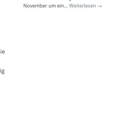
November um ein…
Weiterlesen
→
ie
ig