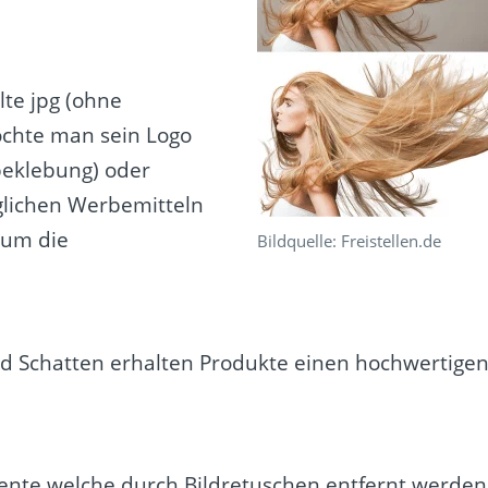
lte jpg (ohne
öchte man sein Logo
beklebung) oder
öglichen Werbemitteln
 um die
Bildquelle: Freistellen.de
 Schatten erhalten Produkte einen hochwertige
mente welche durch Bildretuschen entfernt werden