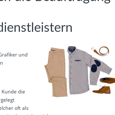
ienstleistern
Grafiker und
en
r Kunde die
rgelegt
cher oft als