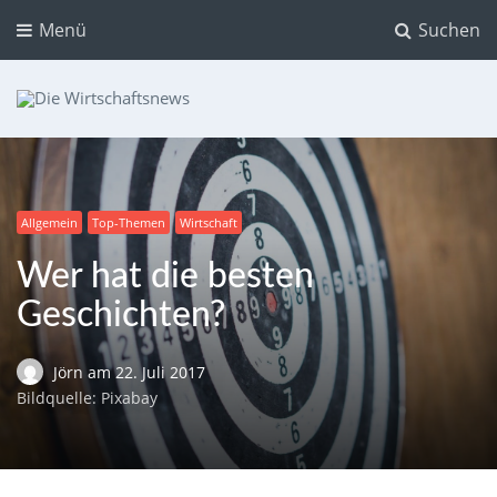
Menü
Suchen
Die Wirtschaftsnews
Dein Ratgeber für Aktien und Kryptowährungen
Allgemein
Top-Themen
Wirtschaft
Wer hat die besten
Geschichten?
Jörn
am
22. Juli 2017
Bildquelle: Pixabay