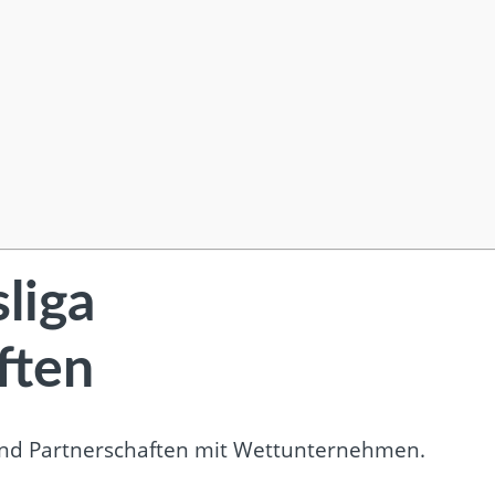
liga
ften
und Partnerschaften mit Wettunternehmen.