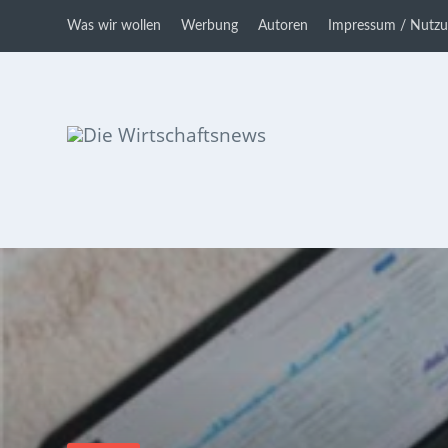
Was wir wollen
Werbung
Autoren
Impressum / Nutz
Die Wirtschaftsnews
Dein Ratgeber für Aktien und
Kryptowährungen