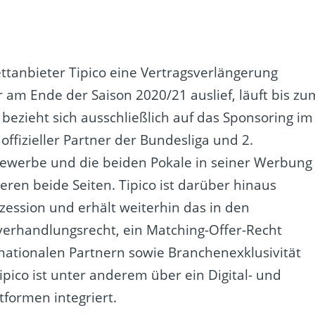
ttanbieter Tipico eine Vertragsverlängerung
 am Ende der Saison 2020/21 auslief, läuft bis zu
bezieht sich ausschließlich auf das Sponsoring im
 offizieller Partner der Bundesliga und 2.
bewerbe und die beiden Pokale in seiner Werbung
ieren beide Seiten. Tipico ist darüber hinaus
ession und erhält weiterhin das in den
verhandlungsrecht, ein Matching-Offer-Recht
 nationalen Partnern sowie Branchenexklusivität
pico ist unter anderem über ein Digital- und
tformen integriert.