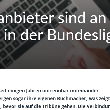
nbieter sind an
 in der Bundeslig
seit einigen Jahren untrennbar miteinander
ergen sogar ihre eigenen Buchmacher, was zeigt
n, bevor sie auf die Tribüne gehen. Die Verbindu