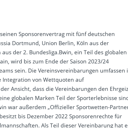
 seinen Sponsorenvertrag mit fünf deutschen
ussia Dortmund, Union Berlin, Köln aus der
aus der 2. Bundesliga.Bwin, ein Teil des globalen
ain, wird bis zum Ende der Saison 2023/24
 Teams sein. Die Vereinsvereinbarungen umfassen 
e Integration von Wettquoten auf
der Ansicht, dass die Vereinbarungen den Ehrgei
ine globalen Marken Teil der Sporterlebnisse sin
in war außerdem „Offizieller Sportwetten-Partne
besitzt bis Dezember 2022 Sponsorenrechte für
mannschaften. Als Teil dieser Vereinbarung hat e