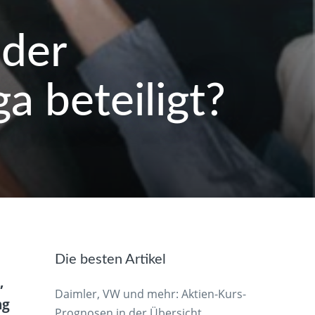
 der
a beteiligt?
Die besten Artikel
,
Daimler, VW und mehr: Aktien-Kurs-
ng
Prognosen in der Übersicht