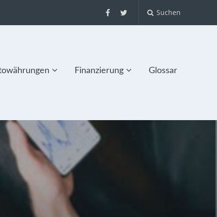
Suchen
towährungen
Finanzierung
Glossar