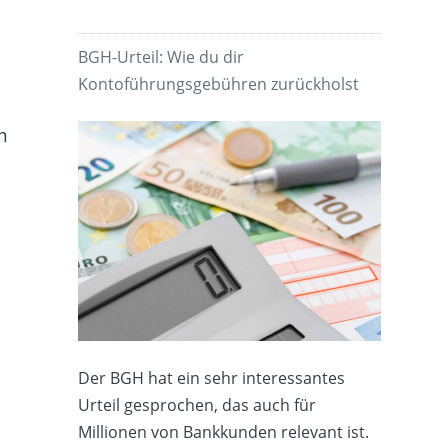
BGH-Urteil: Wie du dir
Kontoführungsgebühren zurückholst
m
Der BGH hat ein sehr interessantes
Urteil gesprochen, das auch für
Millionen von Bankkunden relevant ist.