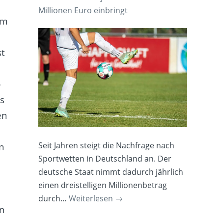
Millionen Euro einbringt
im
st
o
ds
en
Seit Jahren steigt die Nachfrage nach
n
Sportwetten in Deutschland an. Der
deutsche Staat nimmt dadurch jährlich
einen dreistelligen Millionenbetrag
durch…
Weiterlesen
→
en