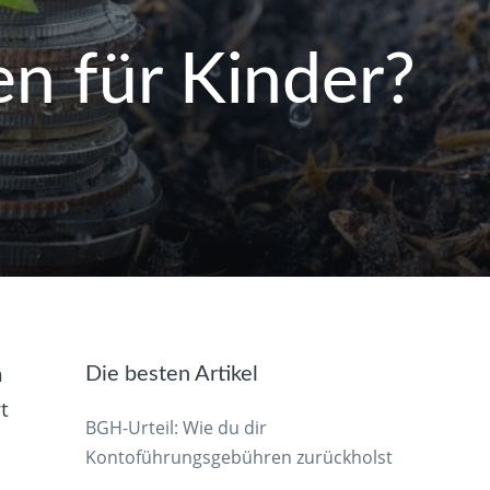
en für Kinder?
n
Die besten Artikel
t
BGH-Urteil: Wie du dir
Kontoführungsgebühren zurückholst