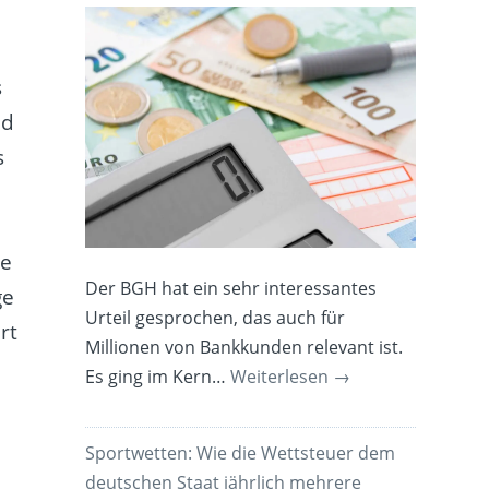
s
nd
s
n
ie
Der BGH hat ein sehr interessantes
ge
Urteil gesprochen, das auch für
rt
Millionen von Bankkunden relevant ist.
Es ging im Kern…
Weiterlesen
→
Sportwetten: Wie die Wettsteuer dem
deutschen Staat jährlich mehrere