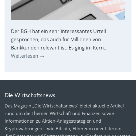
Der BGH hat ein sehr interessantes Urteil
gesprochen, das auch für Millionen von
Bankkunden relevant ist. Es ging im Kern…
Weiterlesen
→
Die Wirtschaftsnews
Das Magazin „Die Wirtschaftsnews“ bietet aktuelle Artikel
rund um die Themen Wirtschaft und Finanzen sowie
Informationen zu Aktien-Anlagestrategien und
Kryptowährungen – wie Bitcoin, Ethereum oder Litecoin –
für Einsteiger und Fortgeschrittene. Außerdem die neuesten