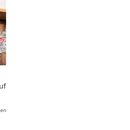
uf
den