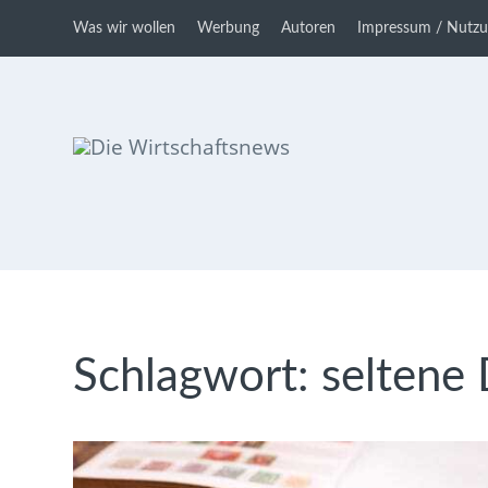
Was wir wollen
Werbung
Autoren
Impressum / Nutz
Die Wirtschaftsnews
Dein Ratgeber für Aktien und
Kryptowährungen
Schlagwort:
seltene