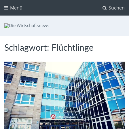
Menü
Suchen
Die Wirtschaftsnews
Dein Ratgeber für Aktien und Kryptowährungen
Schlagwort:
Flüchtlinge