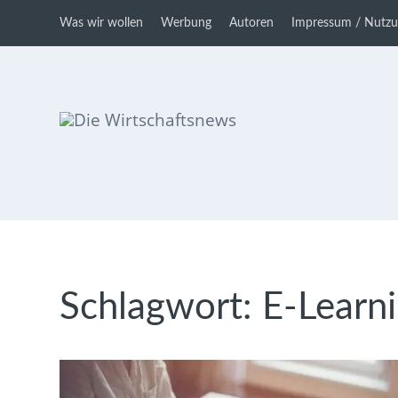
Was wir wollen
Werbung
Autoren
Impressum / Nutz
Die Wirtschaftsnews
Dein Ratgeber für Aktien und
Kryptowährungen
Schlagwort:
E-Learn