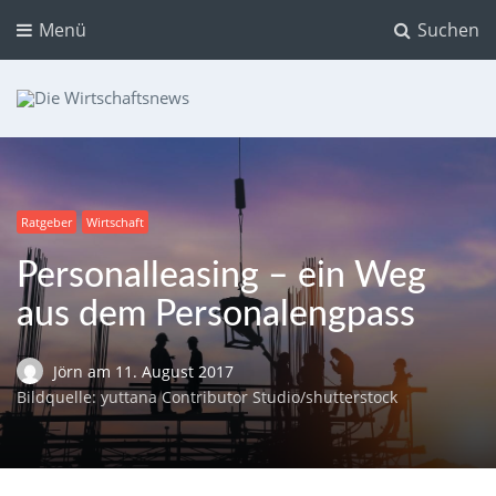
Menü
Suchen
Die Wirtschaftsnews
Dein Ratgeber für Aktien und Kryptowährungen
Ratgeber
Wirtschaft
Personalleasing – ein Weg
aus dem Personalengpass
Jörn
am
11. August 2017
Bildquelle: yuttana Contributor Studio/shutterstock