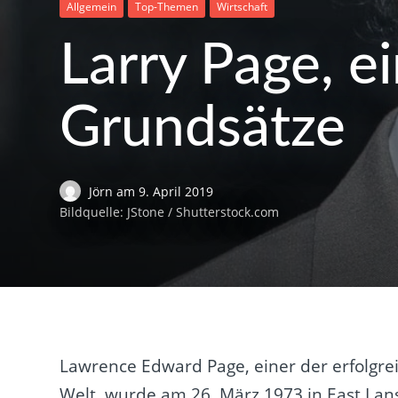
Allgemein
Top-Themen
Wirtschaft
Larry Page, e
Grundsätze
Jörn
am
9. April 2019
Bildquelle: JStone / Shutterstock.com
Lawrence Edward Page, einer der erfolg
Welt, wurde am 26. März 1973 in East Lans