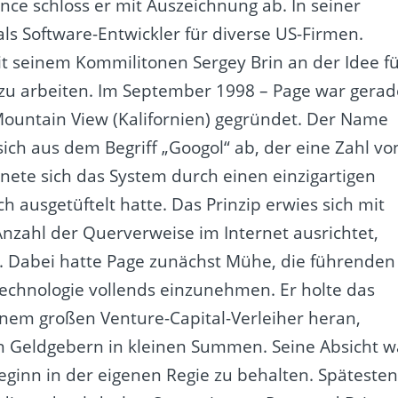
ce schloss er mit Auszeichnung ab. In seiner
 als Software-Entwickler für diverse US-Firmen.
t seinem Kommilitonen Sergey Brin an der Idee f
zu arbeiten. Im September 1998 – Page war gerad
Mountain View (Kalifornien) gegründet. Der Name
ich aus dem Begriff „Googol“ ab, der eine Zahl vo
hnete sich das System durch einen einzigartigen
 ausgetüftelt hatte. Das Prinzip erwies sich mit
Anzahl der Querverweise im Internet ausrichtet,
. Dabei hatte Page zunächst Mühe, die führenden
echnologie vollends einzunehmen. Er holte das
inem großen Venture-Capital-Verleiher heran,
n Geldgebern in kleinen Summen. Seine Absicht w
Beginn in der eigenen Regie zu behalten. Späteste