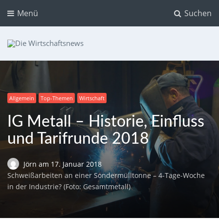
Menü
Suchen
Die Wirtschaftsnews
Dein Ratgeber für Aktien und Kryptowährungen
Allgemein
Top-Themen
Wirtschaft
IG Metall – Historie, Einfluss
und Tarifrunde 2018
Jörn
am
17. Januar 2018
Schweißarbeiten an einer Sondermülltonne – 4-Tage-Woche
in der Industrie? (Foto: Gesamtmetall)