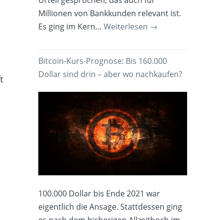
Millionen von Bankkunden relevant ist.
Es ging im Kern…
Weiterlesen
→
Bitcoin-Kurs-Prognose: Bis 160.000
Dollar sind drin – aber wo nachkaufen?
t
100.000 Dollar bis Ende 2021 war
eigentlich die Ansage. Stattdessen ging