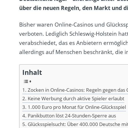
über die neuen Regeln, den Markt und di
Bisher waren Online-Casinos und Glückssp
verboten. Lediglich Schleswig-Holstein hat
verabschiedet, das es Anbietern ermöglichte
allerdings auf Menschen beschränkt, die
Inhalt
Zocken in Online-Casinos: Regeln gegen das
Keine Werbung durch aktive Spieler erlaubt
1.000 Euro pro Monat für Online-Glücksspiel
Panikbutton löst 24-Stunden-Sperre aus
Glücksspielsucht: Über 400.000 Deutsche m