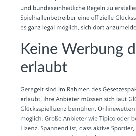
und bundeseinheitliche Regeln zu erstelle
Spielhallenbetreiber eine offizielle Glückss
es ganz legal möglich, sich dort anzumeld
Keine Werbung du
erlaubt
Geregelt sind im Rahmen des Gesetzespak
erlaubt, ihre Anbieter müssen sich laut Gl
Glücksspiellizenz bemühen. Onlinewetten 
möglich. Große Anbieter wie Tipico oder b
Lizenz. Spannend ist, dass aktive Sportler