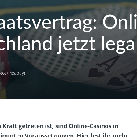
aatsvertrag: Onl
hland jetzt lega
otos/Pixabay)
 Kraft getreten ist, sind Online-Casinos in
stimmten Voraussetzungen. Hier lest ihr mehr