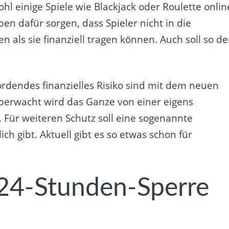
hl einige Spiele wie Blackjack oder Roulette onlin
ben dafür sorgen, dass Spieler nicht in die
als sie finanziell tragen können. Auch soll so de
dendes finanzielles Risiko sind mit dem neuen
Überwacht wird das Ganze von einer eigens
 Für weiteren Schutz soll eine sogenannte
ch gibt. Aktuell gibt es so etwas schon für
 24-Stunden-Sperre