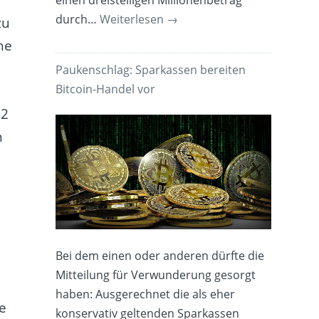
einen dreistelligen Millionenbetrag
durch…
Weiterlesen
→
zu
he
Paukenschlag: Sparkassen bereiten
Bitcoin-Handel vor
d
12
n
Bei dem einen oder anderen dürfte die
Mitteilung für Verwunderung gesorgt
haben: Ausgerechnet die als eher
e
konservativ geltenden Sparkassen