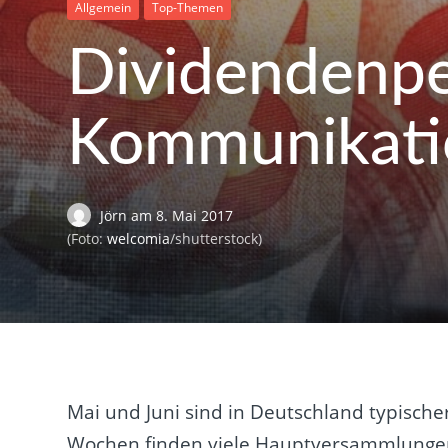
Allgemein
Top-Themen
Dividendenpe
Kommunikati
Jörn
am
8. Mai 2017
(Foto:
welcomia
/shutterstock)
Mai und Juni sind in Deutschland typisc
Wochen finden viele Hauptversammlungen