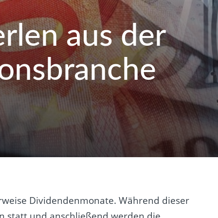
rlen aus der
onsbranche
herweise Dividendenmonate. Während dieser
 statt und anschließend werden die