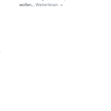
wollen…
Weiterlesen
→
r
e
r