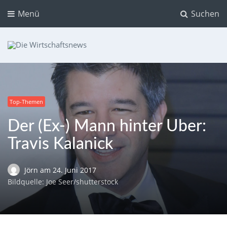
Menü
Suchen
Die Wirtschaftsnews
Dein Ratgeber für Aktien und Kryptowährungen
Top-Themen
Der (Ex-) Mann hinter Uber:
Travis Kalanick
Jörn
am
24. Juni 2017
Bildquelle: Joe Seer/shutterstock