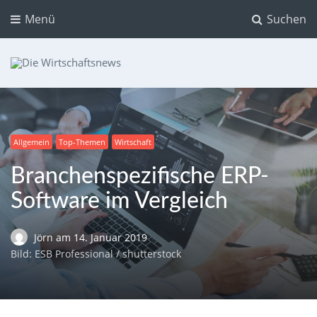
Menü
Suchen
Die Wirtschaftsnews
Dein Ratgeber für Aktien und Kryptowährungen
Allgemein
Top-Themen
Wirtschaft
Branchenspezifische ERP-
Software im Vergleich
Jörn
am
14. Januar 2019
Bild: ESB Professional / shutterstock